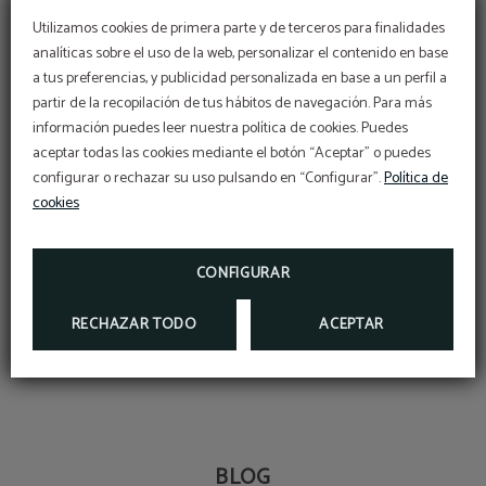
esquiar con antelación y evitar aforos completos. Por
Utilizamos cookies de primera parte y de terceros para finalidades
esta razón nuestro hotel es la mejor opción.
analíticas sobre el uso de la web, personalizar el contenido en base
Hotel del
a tus preferencias, y publicidad personalizada en base a un perfil a
Prado
está ubicado en la capital de la Cerdaña y
partir de la recopilación de tus hábitos de navegación. Para más
perfectamente comunicado con pistas de esquí como
información puedes leer nuestra política de cookies. Puedes
Molina o Masella.
aceptar todas las cookies mediante el botón “Aceptar” o puedes
configurar o rechazar su uso pulsando en “Configurar”.
Política de
Después de nuestras recomendaciones para esquiar, no
cookies
lo pienses más: estas vacaciones de Navidad, regálate la
escapada que tanto te mereces y disfruta de unos días
CONFIGURAR
de esquí y turismo por la Cerdanya. ¡
Te esperamos
en el
Hotel del Prado con los mejores servicios!
RECHAZAR TODO
ACEPTAR
BLOG