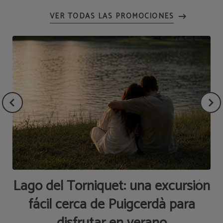
Lago del Torniquet: una excursión
fácil cerca de Puigcerdà para
disfrutar en verano
L