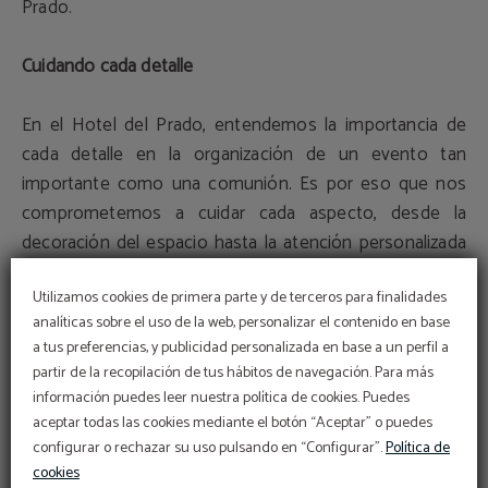
Prado.
Cuidando cada detalle
En el Hotel del Prado, entendemos la importancia de
cada detalle en la organización de un evento tan
importante como una comunión. Es por eso que nos
comprometemos a cuidar cada aspecto, desde la
decoración del espacio hasta la atención personalizada
de nuestro equipo de eventos. Nuestra meta es hacer
Utilizamos cookies de primera parte y de terceros para finalidades
que este día sea especial y mágico, lleno de momentos
analíticas sobre el uso de la web, personalizar el contenido en base
de alegría y felicidad que perdurarán en la memoria de
a tus preferencias, y publicidad personalizada en base a un perfil a
toda la familia.
partir de la recopilación de tus hábitos de navegación. Para más
información puedes leer nuestra política de cookies. Puedes
Celebra en el Hotel del Prado: Donde los Sueños se
aceptar todas las cookies mediante el botón “Aceptar” o puedes
Hacen Realidad
configurar o rechazar su uso pulsando en “Configurar”.
Política de
cookies