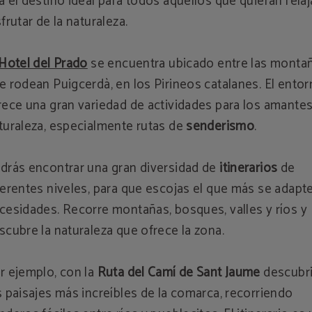
a el destino ideal para todos aquellos que quieran relaj
sfrutar de la naturaleza.
Hotel del Prado
se encuentra ubicado entre las monta
e rodean Puigcerdà, en los Pirineos catalanes. El ento
rece una gran variedad de actividades para los amantes
turaleza, especialmente rutas de
senderismo
.
drás encontrar una gran diversidad de
itinerarios
de
ferentes niveles, para que escojas el que más se adapte
cesidades. Recorre montañas, bosques, valles y ríos y
scubre la naturaleza que ofrece la zona.
r ejemplo, con la
Ruta del Camí de Sant Jaume
descubri
s paisajes más increíbles de la comarca, recorriendo