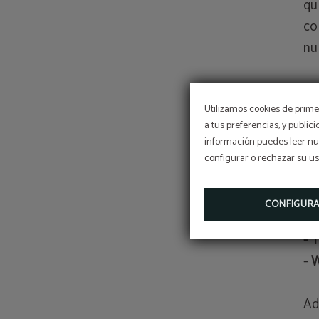
qu
co
nu
Nu
Utilizamos cookies de primer
qu
a tus preferencias, y public
co
información puedes leer nue
configurar o rechazar su u
- 
- 
CONFIGUR
- 
- 
- 
Ad