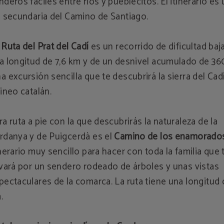
nderos fáciles entre ríos y pueblecitos. El itinerario es
a secundaria del Camino de Santiago.
a
Ruta del Prat del Cadí
es un recorrido de dificultad baja
a longitud de 7,6 km y de un desnivel acumulado de 36
a excursión sencilla que te descubrirá la sierra del Cadí
rineo catalán.
ra ruta a pie con la que descubrirás la naturaleza de la
rdanya y de Puigcerdà es el
Camino de los enamorado
inerario muy sencillo para hacer con toda la familia que 
evará por un sendero rodeado de árboles y unas vistas
pectaculares de la comarca. La ruta tiene una longitud 
.