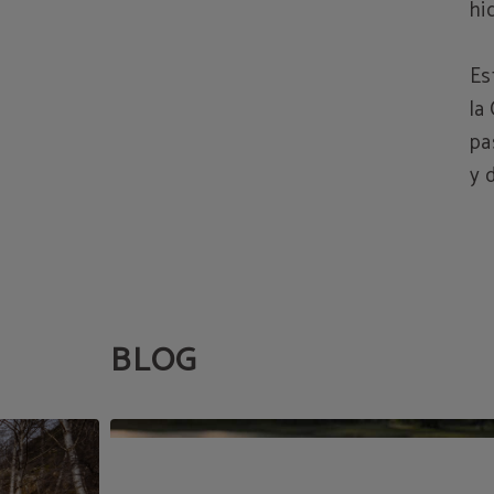
hi
Es
la
pa
y 
BLOG