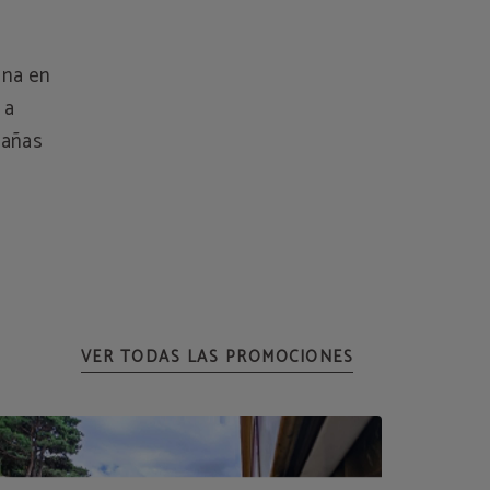
ina en
 a
tañas