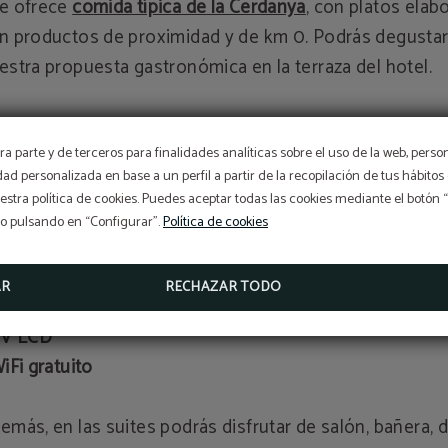
e ofrece
comida típica de la Cerdanya
, con platos elab
n productos de proximidad y de km 0. Podrás degusta
estra propuesta gastronómica en la terraza del hotel.
estras
habitaciones
disponen de todos los servicios p
a parte y de terceros para finalidades analíticas sobre el uso de la web, perso
e disfrutes de una estancia perfecta y completamente
idad personalizada en base a un perfil a partir de la recopilación de tus hábit
nfortable:
stra política de cookies. Puedes aceptar todas las cookies mediante el botón
so pulsando en “Configurar”.
Política de cookies
Baño privado con bañera o ducha
Secador de pelo
AR
RECHAZAR TODO
Caja fuerte
TV LCD
WiFi gratuito
emás, en las suites podrás disfrutar de salón, bañera, 