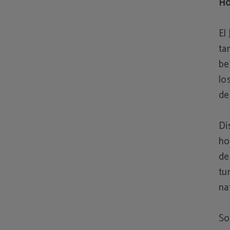
Ho
El
ta
be
lo
de
Di
ho
de
tu
na
So