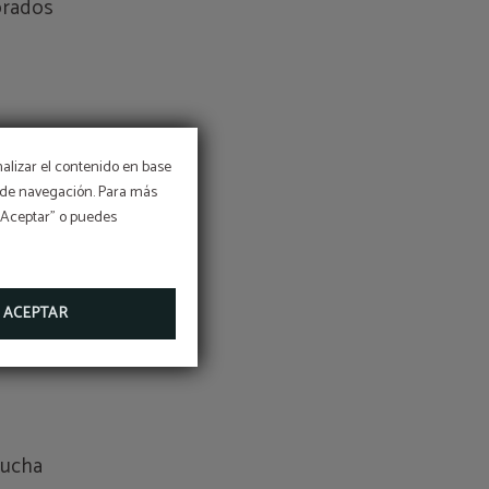
orados
r
ara
nalizar el contenido en base
os de navegación. Para más
 “Aceptar” o puedes
ACEPTAR
ducha