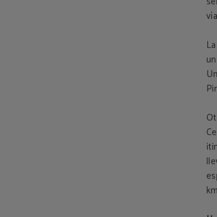
se
ví
L
un
Un
Pi
Ot
Ce
it
ll
es
km