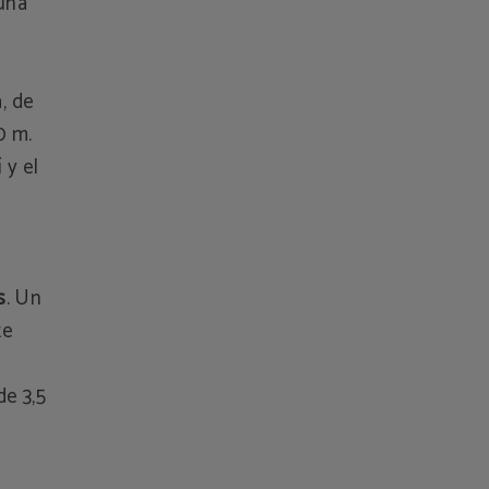
 una
, de
0 m.
 y el
s
. Un
te
de 3,5