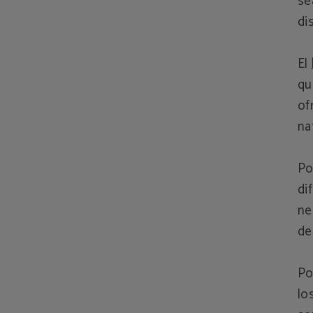
se
di
El
qu
of
na
Po
di
ne
de
Po
lo