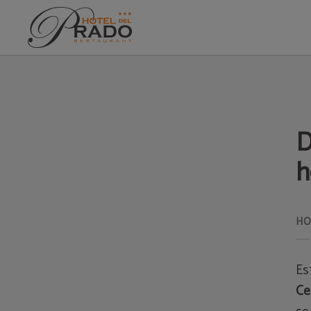
Disfruta De La Montaña En Tu Hotel Con Piscina En La Cerdanya del Hotel del 
D
h
Es
Ce