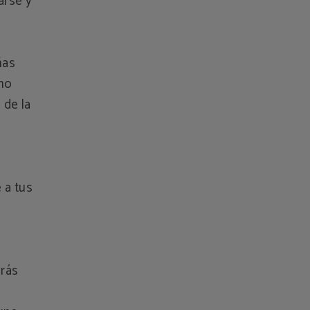
arse y
ñas
rno
 de la
 a tus
rás