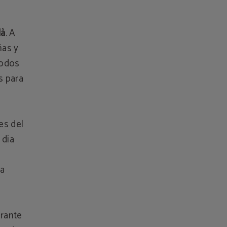
dà
. A
ñas y
todos
s para
es del
 día
la
rante