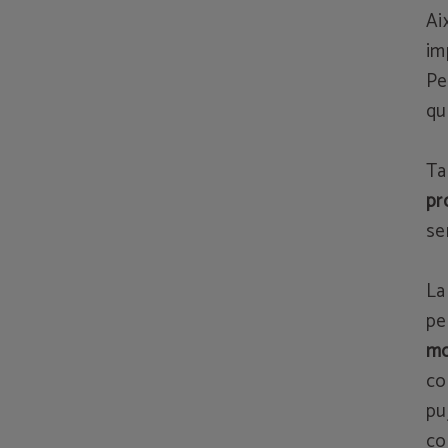
Ai
im
Pe
qu
Ta
pr
se
La
p
mo
co
pu
co