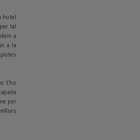
n hotel
per tal
videm a
at a la
pistes
o t’ho
capada
sme per
illors