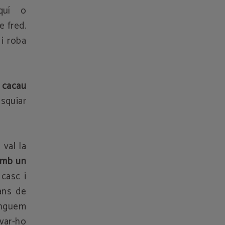
quí o
e fred.
 i roba
i
cacau
squiar
val la
 amb un
casc i
ans de
tinguem
ovar-ho