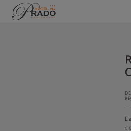
Recomenacions Per Esquiar A La Cerdanya de l´Hotel del Prado a Puigcerdà. W
R
C
DE
RE
L’
d’