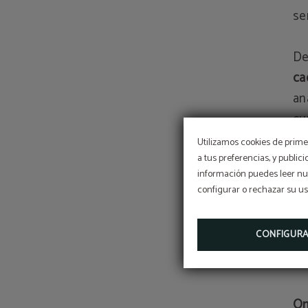
se
De
ca
an
cu
po
Utilizamos cookies de primer
a tus preferencias, y public
información puedes leer nue
El
configurar o rechazar su u
he
en
CONFIGUR
na
cr
On