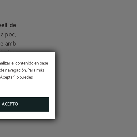
vell de
 a poc,
nse amb
’evitar
nalizar el contenido en base
os de navegación. Para más
 “Aceptar” o puedes
 el que
rtir-se
t a la
ACEPTO
 el més