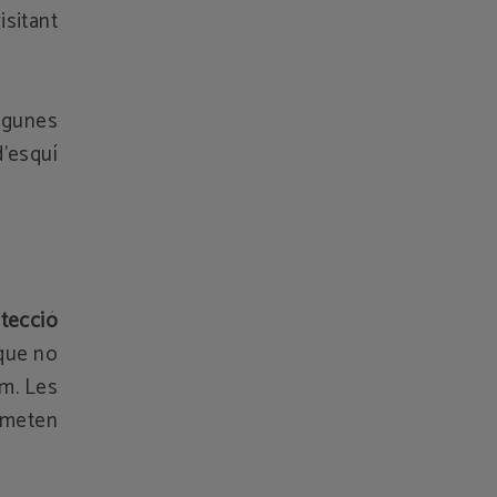
sitant
lgunes
’esquí
otecció
 que no
m. Les
rmeten