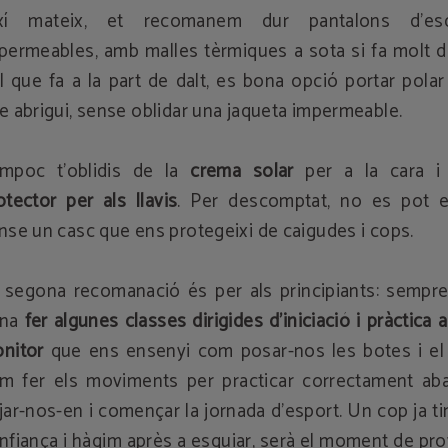
xí mateix, et recomanem dur pantalons d’es
permeables, amb malles tèrmiques a sota si fa molt d
l que fa a la part de dalt, es bona opció portar polar
e abrigui, sense oblidar una jaqueta impermeable.
mpoc t’oblidis de la
crema solar
per a la cara 
otector per als llavis
. Per descomptat, no es pot e
nse un casc que ens protegeixi de caigudes i cops.
 segona recomanació és per als principiants: sempre 
ena
fer algunes classes dirigides d’iniciació i pràctica
nitor
que ens ensenyi com posar-nos les botes i el 
m fer els moviments per practicar correctament ab
jar-nos-en i començar la jornada d’esport. Un cop ja 
nfiança i hàgim après a esquiar, serà el moment de pr