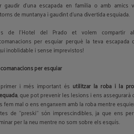
r gaudir d’una escapada en família o amb amics vi
torns de muntanya i gaudint d’una divertida esquiada.
s de l’Hotel del Prado et volem compartir a
comanacions per esquiar perquè la teva escapada d
gui inoblidable i sense imprevistos!
comanacions per esquiar
 primer i més important és
utilitzar la roba i la pr
equada
, que pot prevenir les lesions i ens assegurarà
s fem mal o ens enganxem amb la roba mentre esquie
tes de “preski” són imprescindibles, ja que ens pe
minar per la neu mentre no som sobre els esquís.