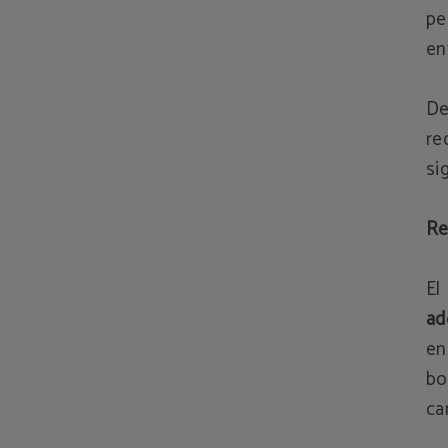
pe
en
De
re
si
Re
El
ad
en
bo
ca