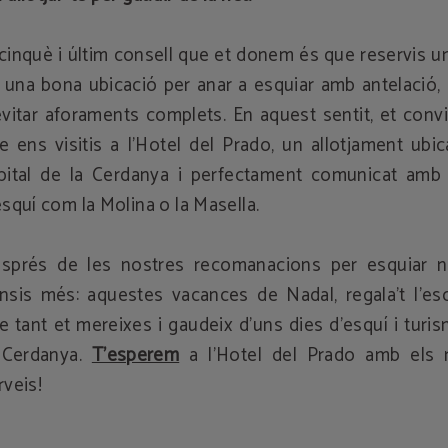
 cinquè i últim consell que et donem és que reservis u
 una bona ubicació per anar a esquiar amb antelació, 
evitar aforaments complets. En aquest sentit, et con
e ens visitis a l’Hotel del Prado, un allotjament ubic
pital de la Cerdanya i perfectament comunicat amb 
esquí com la Molina o la Masella.
sprés de les nostres recomanacions per esquiar n
nsis més: aquestes vacances de Nadal, regala’t l’es
e tant et mereixes i gaudeix d’uns dies d’esquí i turi
 Cerdanya.
T’esperem
a l’Hotel del Prado amb els m
rveis!