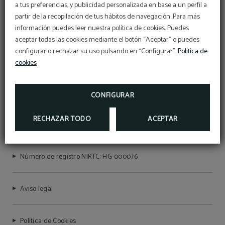
a tus preferencias, y publicidad personalizada en base a un perfil a
partir de la recopilación de tus hábitos de navegación. Para más
información puedes leer nuestra política de cookies. Puedes
aceptar todas las cookies mediante el botón “Aceptar” o puedes
MÁS INFORMACIÓN
configurar o rechazar su uso pulsando en “Configurar”.
Política de
cookies
CONFIGURAR
HOTEL DEL PRADO
RECHAZAR TODO
ACEPTAR
Número de registro NIRTC: HG-000076
Aviso legal
Política de Cookies