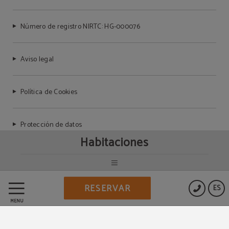
Número de registro NIRTC: HG-000076
Aviso legal
Política de Cookies
Protección de datos
Habitaciones
Powered by Keytel
RESERVAR
ES
Compra segura
MENÚ