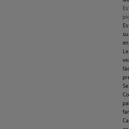
Es
pi
Es
su
en
Le
ve
fá
pr
Se
Co
pa
fa
Ca