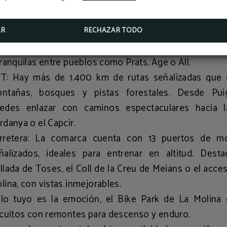
 Cerdanya es una de las zonas más ciclables del Pi
nto si vas en familia como si eres un ciclista experim
contrarás tu recorrido ideal.
AR
RECHAZAR TODO
clismo familiar
: El fondo del valle es perfecto para rutas
tranquilas entre pueblos como Prats, Age o All.
TT
: Hay más de 1.400 km de rutas señalizadas que 
ntañas, bosques y pistas forestales. Desde Pui
edes enlazar con caminos espectaculares hacia l
rdanya o el Capcir.
rretera
: La comarca cuenta con
13 puertos de m
ñalizados
, ideales para entrenar en altitud. Desta
llada de Toses
, el
Coll de la Creu de Meians
o el acces
lina, con vistas inmejorables.
 lo tuyo es la emoción, el
Bike Park de La Molina
o
rcuitos con remontes para descenso y enduro.