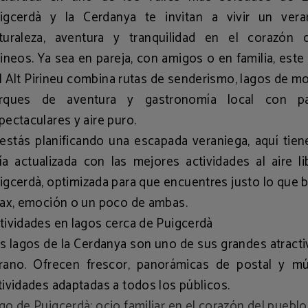
igcerdà y la Cerdanya
te invitan a vivir un ver
turaleza, aventura y tranquilidad en el corazón 
rineos. Ya sea en pareja, con amigos o en familia, este
l
Alt Pirineu
combina rutas de senderismo, lagos de mo
rques de aventura y gastronomía local con pa
pectaculares y aire puro.
 estás planificando una escapada veraniega, aquí tie
ía actualizada con las mejores actividades al aire l
igcerdà, optimizada para que encuentres justo lo que 
lax, emoción o un poco de ambas.
tividades en lagos cerca de Puigcerdà
s lagos de la Cerdanya son uno de sus grandes atract
rano. Ofrecen frescor, panorámicas de postal y múl
tividades adaptadas a todos los públicos.
go de Puigcerdà: ocio familiar en el corazón del pueblo