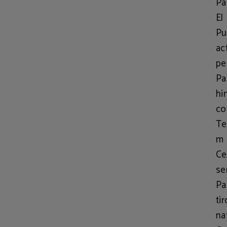
Pa
El
Pu
ac
pe
Pa
hi
co
Te
m 
Ce
se
Pa
ti
na