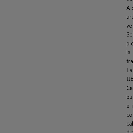
A 
ur
ve
Sc
pí
l
tr
La
Ub
Ce
bu
e 
c
ca
dí