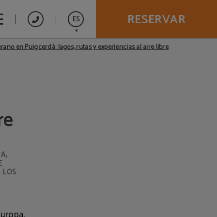
RESERVAR
ES
rano en Puigcerdà: lagos, rutas y experiencias al aire libre
Catalán
re
A,
E
 LOS
uropa,