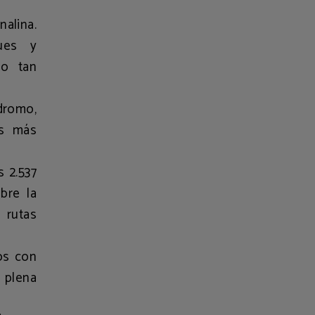
alina.
ues y
no tan
dromo,
es más
s 2.537
bre la
 rutas
tos con
 plena