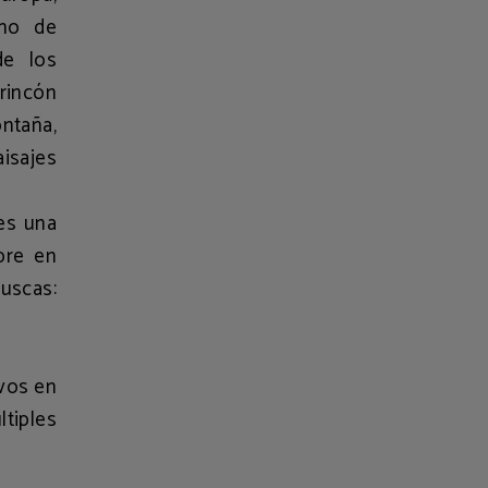
ano de
de los
 rincón
ntaña,
isajes
nes una
ibre en
buscas:
ivos en
tiples