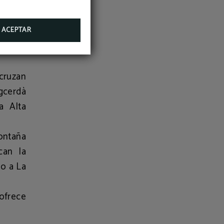
rineo.
entado,
ACEPTAR
 llanas
cruzan
gcerdà
a Alta
ontaña
can la
o a La
frece