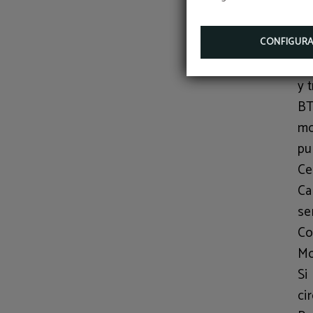
La
Ta
en
CONFIGUR
Ci
y 
B
mo
pu
Ce
Ca
se
Co
Mo
Si
ci