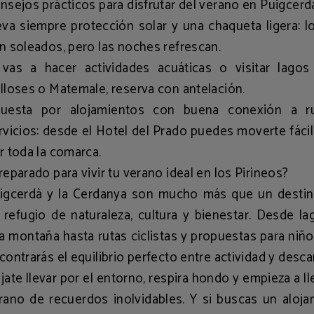
nsejos prácticos para disfrutar del verano en Puigcerd
eva siempre
protección solar
y una
chaqueta ligera
: l
n soleados, pero las noches refrescan.
 vas a hacer actividades acuáticas o visitar lago
lloses o Matemale,
reserva con antelación
.
uesta por alojamientos con buena conexión a r
rvicios: desde el Hotel del Prado puedes moverte fác
r toda la comarca.
reparado para vivir tu verano ideal en los Pirineos?
igcerdà y la Cerdanya son mucho más que un destin
 refugio de naturaleza, cultura y bienestar. Desde l
ta montaña hasta rutas ciclistas y propuestas para niño
contrarás el equilibrio perfecto entre actividad y desc
jate llevar por el entorno, respira hondo y empieza a ll
rano de recuerdos inolvidables. Y si buscas un aloja