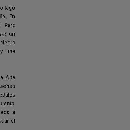
co lago
ia. En
el
Parc
sar un
celebra
 y una
a Alta
uienes
pedales
cuenta
aseos a
asar el