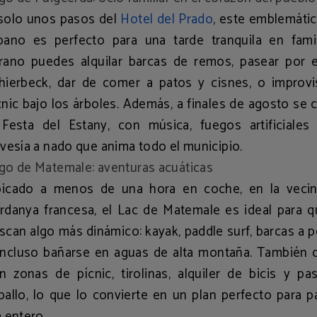
solo unos pasos del
Hotel del Prado
, este emblemáti
bano es perfecto para una tarde tranquila en famil
rano puedes
alquilar barcas de remos
, pasear por 
hierbeck
, dar de comer a patos y cisnes, o improvi
cnic bajo los árboles. Además, a finales de agosto se 
a
Festa del Estany
, con música, fuegos artificiales
avesía a nado que anima todo el municipio.
go de Matemale: aventuras acuáticas
icado a menos de una hora en coche, en la vecin
rdanya francesa, el
Lac de Matemale
es ideal para q
scan algo más dinámico:
kayak, paddle surf, barcas a 
incluso bañarse en aguas de alta montaña. También 
on
zonas de pícnic, tirolinas, alquiler de bicis y p
ballo
, lo que lo convierte en un plan perfecto para p
a entero.