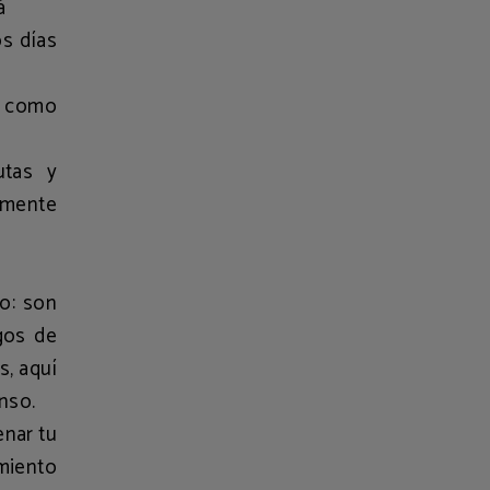
à
os días
s como
utas y
ilmente
o: son
agos de
s, aquí
anso.
enar tu
miento