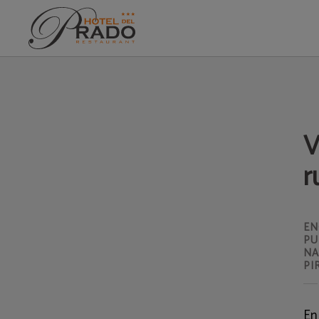
Verano En Puigcerdà: Lagos, Rutas Y Experiencias Al Aire Libre del Hotel del 
V
r
EN
PU
NA
PI
En