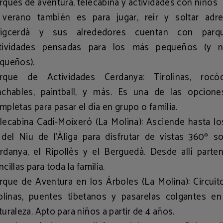
rques de aventura, telecabina y actividades con niños
 verano también es para jugar, reír y soltar adren
igcerdà y sus alrededores cuentan con parq
tividades pensadas para los más pequeños (y 
queños).
rque de Actividades Cerdanya
: Tirolinas, rocó
nchables, paintball, y más. Es una de las opcion
mpletas para pasar el día en grupo o familia.
lecabina Cadí-Moixeró
(La Molina): Asciende hasta lo
del Niu de l’Àliga para disfrutar de
vistas 360º
so
rdanya, el Ripollès y el Berguedà. Desde allí parten
ncillas para toda la familia.
rque de Aventura en los Árboles
(La Molina): Circui
rolinas, puentes tibetanos y pasarelas colgantes en
turaleza. Apto para niños a partir de 4 años.