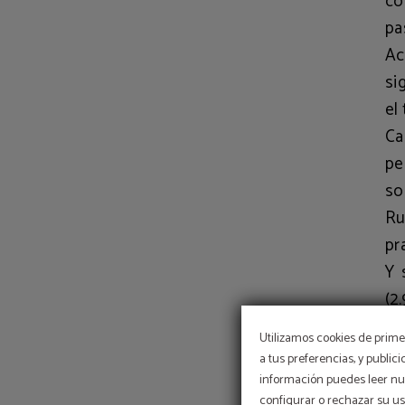
co
pa
Ac
si
el
Ca
pe
so
Ru
pr
Y 
(2
H
Utilizamos cookies de primer
Fo
a tus preferencias, y public
En
información puedes leer nue
configurar o rechazar su u