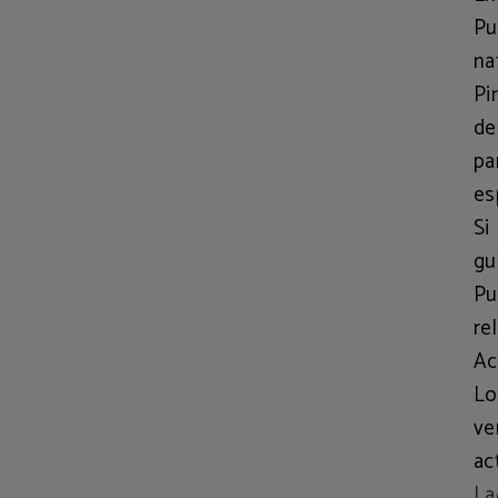
Pu
na
Pi
de
pa
es
Si
gu
Pu
re
Ac
Lo
ve
ac
La