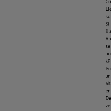
Co
Ll
so
Si
Bu
Ap
se
po
¿P
Pu
un
al
en
Dé
ve