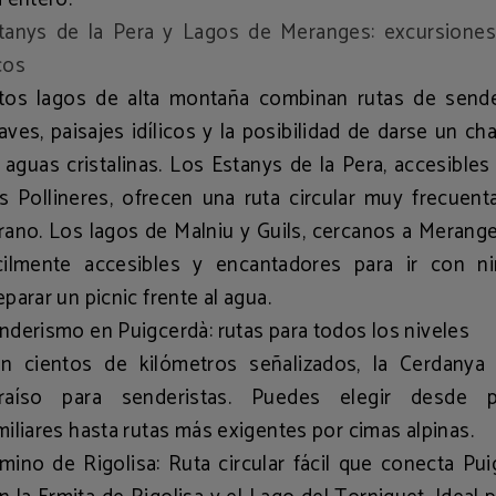
tanys de la Pera y Lagos de Meranges: excursiones
cos
tos lagos de alta montaña combinan
rutas de send
aves
, paisajes idílicos y la posibilidad de darse un c
 aguas cristalinas. Los
Estanys de la Pera
, accesible
s Pollineres
, ofrecen una ruta circular muy frecuent
rano. Los
lagos de Malniu y Guils
, cercanos a Merange
cilmente accesibles y encantadores para ir con n
eparar un picnic frente al agua.
nderismo en Puigcerdà: rutas para todos los niveles
n cientos de kilómetros señalizados, la Cerdanya
raíso para senderistas. Puedes elegir desde
miliares
hasta rutas más exigentes por cimas alpinas.
mino de Rigolisa
: Ruta circular fácil que conecta Pu