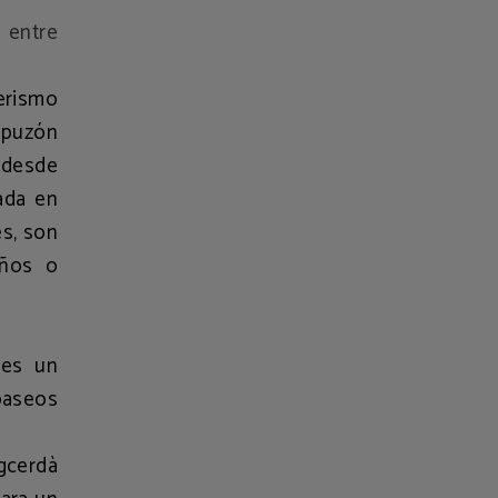
 entre
erismo
hapuzón
s desde
ada en
s, son
iños o
 es un
paseos
igcerdà