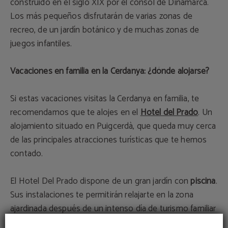
construido en el siglo XIX por el cònsol de Dinamarca.
Los más pequeños disfrutarán de varias zonas de
recreo, de un jardín botánico y de muchas zonas de
juegos infantiles.
Vacaciones en familia en la Cerdanya: ¿dónde alojarse?
Si estas vacaciones visitas la Cerdanya en familia, te
recomendamos que te alojes en el
Hotel del Prado
. Un
alojamiento situado en Puigcerdà, que queda muy cerca
de las principales atracciones turísticas que te hemos
contado.
El Hotel Del Prado dispone de un gran jardín con
piscina
.
Sus instalaciones te permitirán relajarte en la zona
ajardinada después de un intenso día de turismo familiar
por la zona y los más pequeños divertirse en el parque