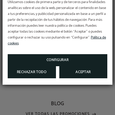
Utilizamos cookies de primera parte y de terceros para finalidades
infantil.
analíticas sobre el uso de la web, personalizar el contenido en base
a tus preferencias, y publicidad personalizada en base a un perfil a
Es un hotel familiar, con una larga trayectoria. Ofrecen
partir de la recopilación de tus hábitos de navegación. Para más
los mejores
servicios
para que puedas disfrutar de una
información puedes leer nuestra política de cookies. Puedes
estancia perfecta durante tus días de vacaciones.
aceptar todas las cookies mediante el botón “Aceptar” o puedes
configurar o rechazar su uso pulsando en “Configurar”.
Política de
cookies
Ven a disfrutar de tus vacaciones en familia en la
Cerdanya este verano.
Reserva ya tu habitación
y alójate
en un hotel familiar que ofrece el mejor entorno e
CONFIGURAR
instalaciones para que los más pequeños se lo pasen
RECHAZAR TODO
ACEPTAR
pipa y los adultos puedan relajarse y desconectar.
BLOG