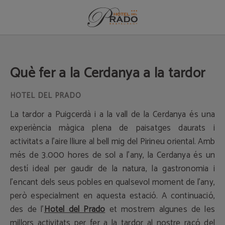
Què Fer A La Cerdanya A La Tardor de l´Hotel del Prado a Puigcerdà. Web Ofic
Què fer a la Cerdanya a la tardor
La tardor a Puigcerdà i a la vall de la Cerdanya és una
experiència màgica plena de paisatges daurats i
activitats a l'aire lliure al bell mig del Pirineu oriental. Amb
més de 3.000 hores de sol a l'any, la Cerdanya és un
destí ideal per gaudir de la natura, la gastronomia i
l'encant dels seus pobles en qualsevol moment de l'any,
però especialment en aquesta estació. A continuació,
des de l'
Hotel del Prado
et mostrem algunes de les
millors activitats per fer a la tardor al nostre racó del