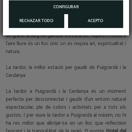
6. Rocaviva, el bosc màgic
CONFIGURAR
Al poble de
Músser
, trobareu un dels racons més
curiosos de la Cerdanya:
Rocaviva
, un bosc màgic on
RECHAZAR TODO
ACEPTO
l'escultor
Climent Olm
ha esculpit més de 600 figures
en granit al llarg de gairebé trenta anys. Aquest museu a
l'aire lliure és un lloc únic on es respira art, espiritualitat i
natura.
La tardor, la millor estació per gaudir de Puigcerdà i la
Cerdanya
La tardor a Puigcerdà i la Cerdanya és un moment
perfecte per desconnectar i gaudir d'un entorn natural
espectacular, ple de colors i activitats per a tots els
gustos. I per viure la tardor a Puigcerdà al màxim, no hi
ha res millor que allotjar-se en un lloc que reflecteixi
l'encant i la tranquil·litat de la regió. El nostre
Hotel del