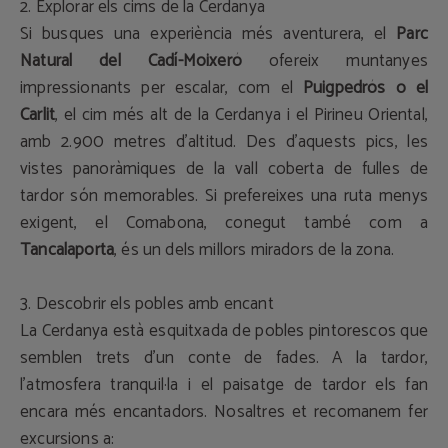
2. Explorar els cims de la Cerdanya
Si busques una experiència més aventurera, el
Parc
Natural del Cadí-Moixeró
ofereix muntanyes
impressionants per escalar, com el
Puigpedrós o el
Carlit
, el cim més alt de la Cerdanya i el Pirineu Oriental,
amb 2.900 metres d'altitud. Des d'aquests pics, les
vistes panoràmiques de la vall coberta de fulles de
tardor són memorables. Si prefereixes una ruta menys
exigent, el Comabona, conegut també com a
Tancalaporta
, és un dels millors miradors de la zona.
3. Descobrir els pobles amb encant
La Cerdanya està esquitxada de pobles pintorescos que
semblen trets d'un conte de fades. A la tardor,
l'atmosfera tranquil·la i el paisatge de tardor els fan
encara més encantadors. Nosaltres et recomanem fer
excursions a: