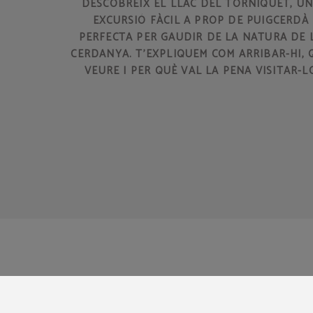
DESCOBREIX EL LLAC DEL TORNIQUET, U
EXCURSIÓ FÀCIL A PROP DE PUIGCERDÀ
PERFECTA PER GAUDIR DE LA NATURA DE 
CERDANYA. T'EXPLIQUEM COM ARRIBAR-HI, 
VEURE I PER QUÈ VAL LA PENA VISITAR-L