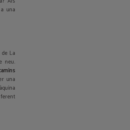
a? Als
r a una
í de La
e neu.
camins
er una
màquina
iferent