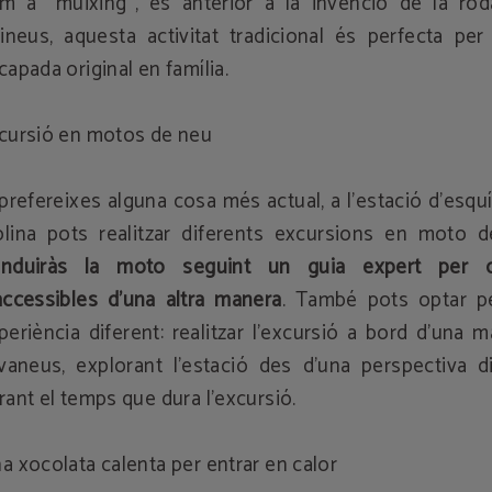
m a "múixing", és anterior a la invenció de la rod
rineus, aquesta activitat tradicional és perfecta pe
capada original en família.
cursió en motos de neu
 prefereixes alguna cosa més actual, a l'estació d'esqu
lina pots realitzar diferents excursions en moto d
nduiràs la moto seguint un guia expert per 
accessibles d'una altra manera
. També pots optar p
periència diferent: realitzar l'excursió a bord d'una 
evaneus, explorant l'estació des d'una perspectiva d
rant el temps que dura l'excursió.
a xocolata calenta per entrar en calor