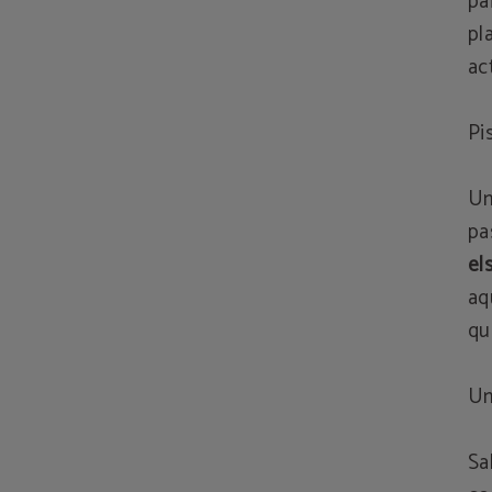
pa
pl
ac
Pi
Un
pa
el
aq
qu
Un
Sa