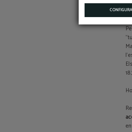
Ta
id
CONFIGUR
Pe
"t
Ma
l'
El
18
Ho
Re
ac
en