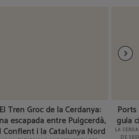
El Tren Groc de la Cerdanya:
Ports
na escapada entre Puigcerdà,
guia c
l Conflent i la Catalunya Nord
LA CERDA
DE SEG