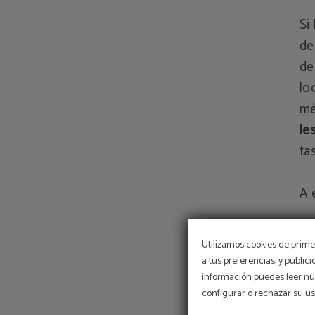
Si
de
de
lo
mé
le
ta
A 
La
Utilizamos cookies de primer
al
a tus preferencias, y public
de
información puedes leer nue
configurar o rechazar su u