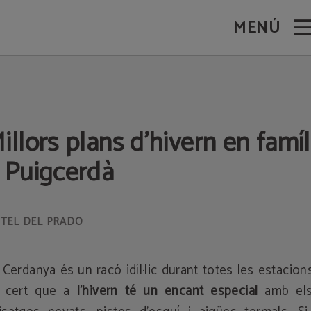
MENÚ
 Web Oficial.
illors plans d'hivern en famíl
 Puigcerdà
 Cerdanya és un racó idíl·lic durant totes les estacion
 cert que a
l'hivern té un encant especial
amb els