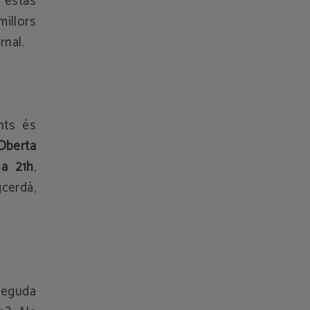
 estàs
millors
rnal.
nts és
Oberta
 a 21h
,
cerdà,
neguda