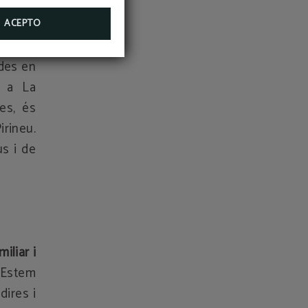
Comte,
ACEPTO
ades en
e a La
es, és
irineu.
us i de
miliar i
 Estem
dires i