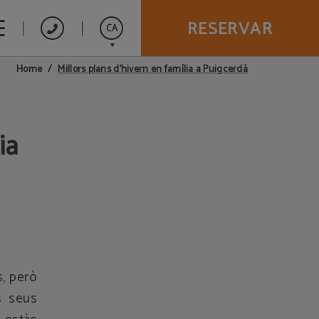
RESERVAR
CA
Millors plans d'hivern en família a Puigcerdà
Home
Español
ia
s, però
 seus