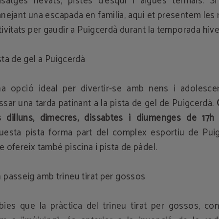
isatges nevats, pistes d'esquí i aigües termals. Si
anejant una escapada en família, aquí et presentem les 
tivitats per gaudir a Puigcerdà durant la temporada hive
sta de gel a Puigcerdà
a opció ideal per divertir-se amb nens i adolesce
ssar una tarda patinant a la pista de gel de Puigcerdà.
s dilluns, dimecres, dissabtes i diumenges de 17h
uesta pista forma part del complex esportiu de Puig
e ofereix també piscina i pista de pàdel.
 passeig amb trineu tirat per gossos
bies que la pràctica del trineu tirat per gossos, co