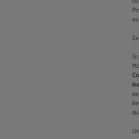
co
Pi
es
Ex
Si
Mo
Co
in
ex
ll
du
Un