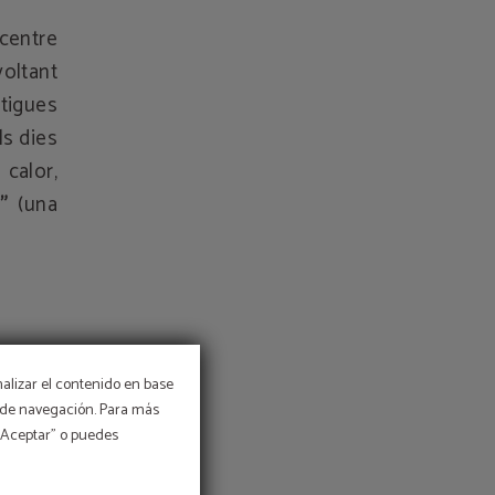
 centre
voltant
tigues
ls dies
 calor,
"
(una
: esquí
nalizar el contenido en base
, motos
os de navegación. Para más
 “Aceptar” o puedes