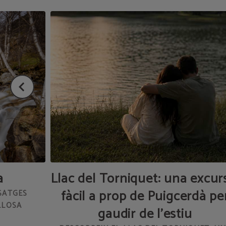
a
Llac del Torniquet: una excur
fàcil a prop de Puigcerdà pe
ISATGES
LLOSA
gaudir de l'estiu