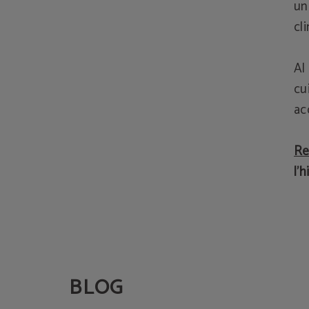
un
cl
Al
cu
ac
Re
l'
BLOG