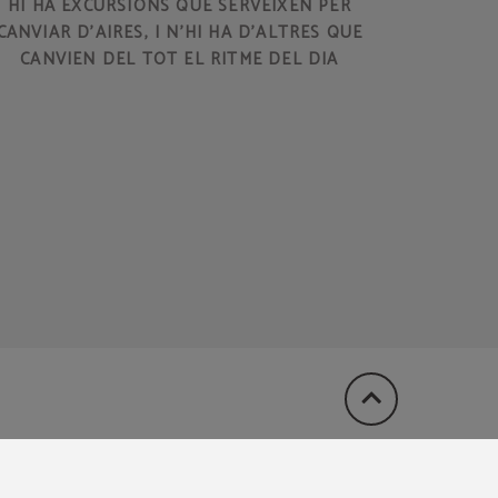
HI HA EXCURSIONS QUE SERVEIXEN PER
CANVIAR D’AIRES, I N’HI HA D’ALTRES QUE
CANVIEN DEL TOT EL RITME DEL DIA