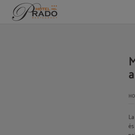
Millors Plans D'hivern En Família A Puigcerdà de l´Hotel del Prado a Puigcerdà.
M
a
La
és