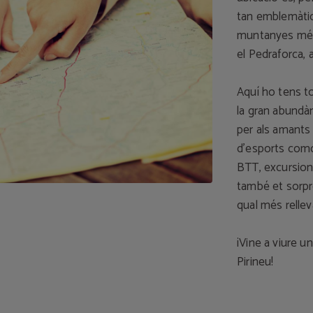
tan emblemàtic
muntanyes més 
el Pedraforca, 
Aquí ho tens t
la gran abundà
per als amants 
d’esports como 
BTT, excursions 
també et sorpre
qual més rellev
¡Vine a viure u
Pirineu!