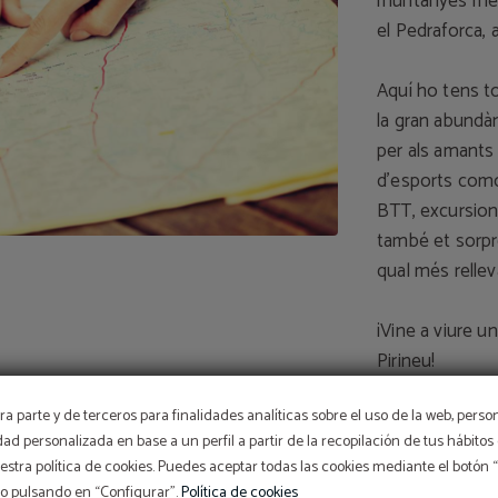
muntanyes més 
el Pedraforca, 
Aquí ho tens t
la gran abundà
per als amants 
d’esports como 
BTT, excursions 
també et sorpre
qual més rellev
¡Vine a viure u
Pirineu!
a parte y de terceros para finalidades analíticas sobre el uso de la web, perso
idad personalizada en base a un perfil a partir de la recopilación de tus hábit
stra política de cookies. Puedes aceptar todas las cookies mediante el botón
so pulsando en “Configurar”.
Política de cookies