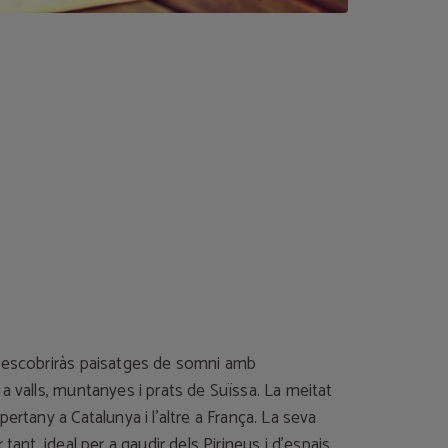
descobriràs paisatges de somni amb
a valls, muntanyes i prats de Suïssa. La meitat
pertany a Catalunya i l’altre a França. La seva
 tant, ideal per a gaudir dels Pirineus i d’espais