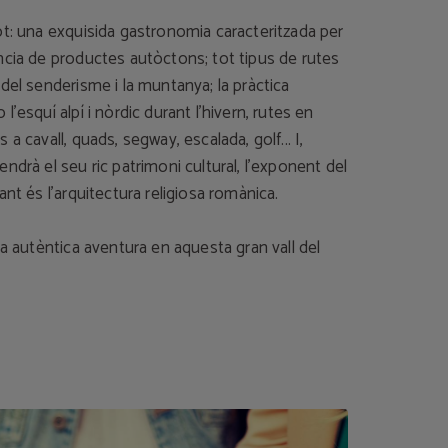
ot: una exquisida gastronomia caracteritzada per
ncia de productes autòctons; tot tipus de rutes
del senderisme i la muntanya; la pràctica
l’esquí alpí i nòrdic durant l’hivern, rutes en
a cavall, quads, segway, escalada, golf... I,
ndrà el seu ric patrimoni cultural, l’exponent del
ant és l’arquitectura religiosa romànica.
na autèntica aventura en aquesta gran vall del