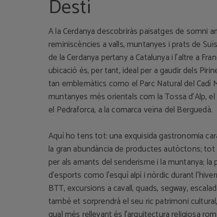
Destí
A la Cerdanya descobriràs paisatges de somni 
reminiscències a valls, muntanyes i prats de Suï
de la Cerdanya pertany a Catalunya i l’altre a Fra
ubicació és, per tant, ideal per a gaudir dels Pirin
tan emblemàtics como el Parc Natural del Cadí M
muntanyes més orientals com la Tossa d’Alp, el 
el Pedraforca, a la comarca veïna del Berguedà.
Aquí ho tens tot: una exquisida gastronomia car
la gran abundància de productes autòctons; tot 
per als amants del senderisme i la muntanya; la 
d’esports como l’esquí alpí i nòrdic durant l’hiver
BTT, excursions a cavall, quads, segway, escalada, 
també et sorprendrà el seu ric patrimoni cultural
qual més rellevant és l’arquitectura religiosa rom