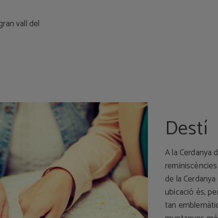
ran vall del
Destí
A la Cerdanya 
reminiscències 
de la Cerdanya 
ubicació és, per
tan emblemàtic