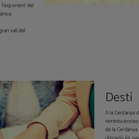
, l’exponent del
ànica.
ran vall del
Destí
A la Cerdanya 
reminiscències 
de la Cerdanya 
ubicació és, per