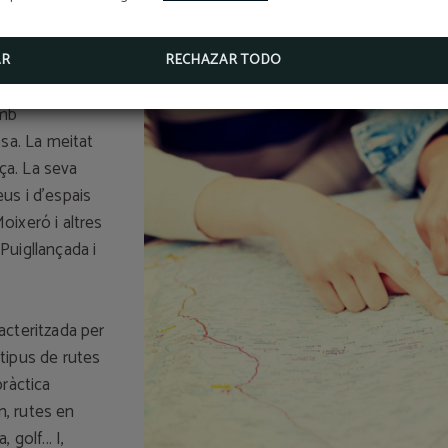
AR
RECHAZAR TODO
amb
ssa. La meitat
nça. La seva
eus i d’espais
oixeró i altres
Puigllançada i
acteritzada per
tipus de rutes
pràctica
n, rutes en
golf... I,