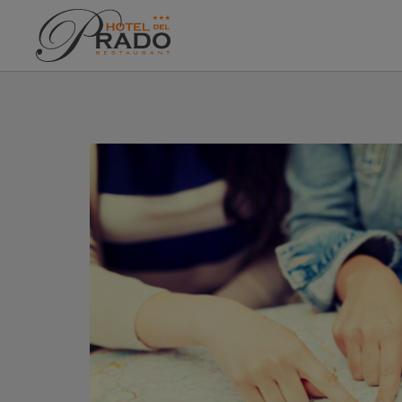
Destí de l´Hotel del Prado a Puigcerdà. Web Oficial.