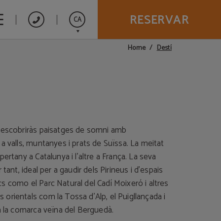
RESERVAR
CA
Destí
Home
Español
English
Français
descobriràs paisatges de somni amb
a valls, muntanyes i prats de Suïssa. La meitat
pertany a Catalunya i l’altre a França. La seva
 tant, ideal per a gaudir dels Pirineus i d’espais
s como el Parc Natural del Cadí Moixeró i altres
orientals com la Tossa d’Alp, el Puigllançada i
a la comarca veïna del Berguedà.