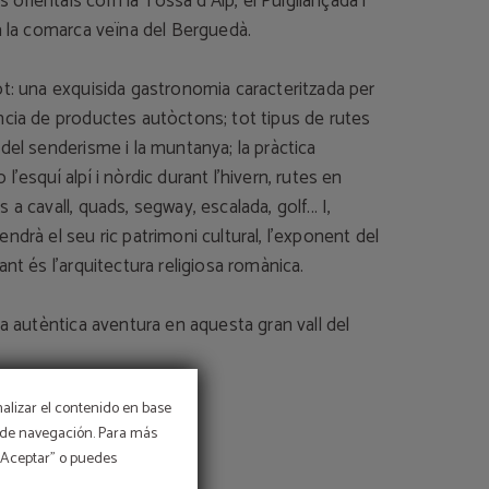
orientals com la Tossa d’Alp, el Puigllançada i
a la comarca veïna del Berguedà.
ot: una exquisida gastronomia caracteritzada per
ncia de productes autòctons; tot tipus de rutes
del senderisme i la muntanya; la pràctica
l’esquí alpí i nòrdic durant l’hivern, rutes en
a cavall, quads, segway, escalada, golf... I,
ndrà el seu ric patrimoni cultural, l’exponent del
ant és l’arquitectura religiosa romànica.
na autèntica aventura en aquesta gran vall del
nalizar el contenido en base
os de navegación. Para más
 “Aceptar” o puedes