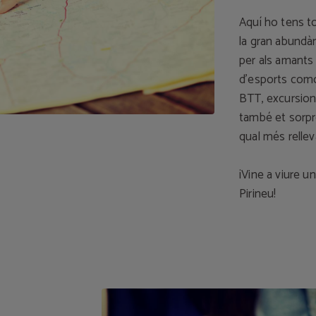
Aquí ho tens t
la gran abundà
per als amants 
d’esports como 
BTT, excursions 
també et sorpre
qual més rellev
¡Vine a viure u
Pirineu!