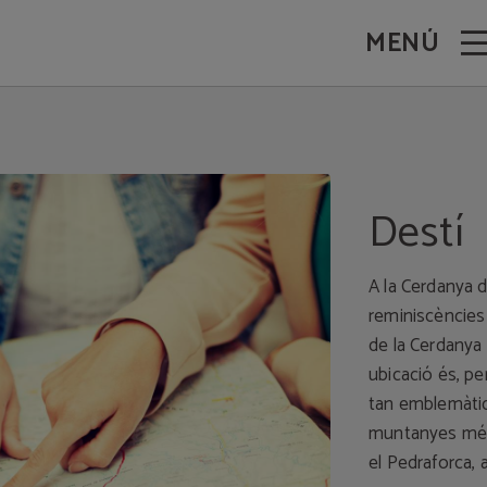
MENÚ
Destí
A la Cerdanya 
reminiscències 
de la Cerdanya 
ubicació és, per
tan emblemàtic
muntanyes més 
el Pedraforca, 