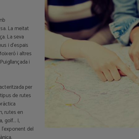
amb
ssa. La meitat
nça. La seva
eus i d’espais
oixeró i altres
Puigllançada i
acteritzada per
tipus de rutes
pràctica
n, rutes en
golf... I,
, l’exponent del
ànica.