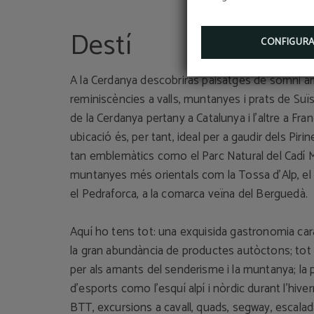
Destí
CONFIGUR
A la Cerdanya descobriràs paisatges de somni 
reminiscències a valls, muntanyes i prats de Suï
de la Cerdanya pertany a Catalunya i l’altre a Fra
ubicació és, per tant, ideal per a gaudir dels Pirin
tan emblemàtics como el Parc Natural del Cadí M
muntanyes més orientals com la Tossa d’Alp, el 
el Pedraforca, a la comarca veïna del Berguedà.
Aquí ho tens tot: una exquisida gastronomia car
la gran abundància de productes autòctons; tot 
per als amants del senderisme i la muntanya; la 
d’esports como l’esquí alpí i nòrdic durant l’hiver
BTT, excursions a cavall, quads, segway, escalada, 