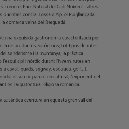
s como el Parc Natural del Cadí Moixeró i altres
orientals com la Tossa d’Alp, el Puigllançada i
a la comarca veïna del Berguedà.
ot: una exquisida gastronomia caracteritzada per
ncia de productes autòctons; tot tipus de rutes
del senderisme i la muntanya; la pràctica
l’esquí alpí i nòrdic durant l’hivern, rutes en
a cavall, quads, segway, escalada, golf... I,
ndrà el seu ric patrimoni cultural, l’exponent del
ant és l’arquitectura religiosa romànica.
na autèntica aventura en aquesta gran vall del