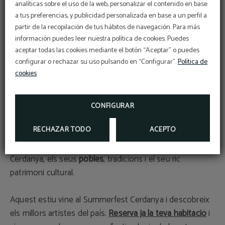
analíticas sobre el uso de la web, personalizar el contenido en base
TV LCD
a tus preferencias, y publicidad personalizada en base a un perfil a
WiFi gratuït
partir de la recopilación de tus hábitos de navegación. Para más
información puedes leer nuestra política de cookies. Puedes
Durant els teus dies a Puigcerdà i a la Cerdanya, podràs
aceptar todas las cookies mediante el botón “Aceptar” o puedes
configurar o rechazar su uso pulsando en “Configurar”.
Política de
gaudir d'un gran nombre d'activitats per la zona.
cookies
Descobreix la
naturalesa
de la comarca a través de
nombroses rutes de senderisme, BTT, escalada,
travesses, etc.
CONFIGURAR
RECHAZAR TODO
ACEPTO
Aprofita la ubicació immillorable que ofereix l'Hotel del
Prado per conèixer tots els atractius turístics de la
Cerdanya, els seus
pobles
, tradicions i el seu ric
patrimoni cultural.
Aquest estiu vine al Summerfest Cerdanya i descobreix
els millors artistes del país.
Reserva ja la teva habitació
i