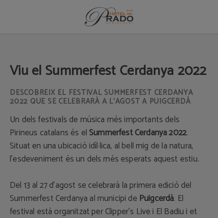
Viu El Summerfest Cerdanya 2022 de l´Hotel del Prado a Puigcerdà. Web Oficia
Viu el Summerfest Cerdanya 2022
DESCOBREIX EL FESTIVAL SUMMERFEST CERDANYA
2022 QUE SE CELEBRARÀ A L’AGOST A PUIGCERDÀ
Un dels festivals de música més importants dels
Pirineus catalans és el
Summerfest Cerdanya 2022
.
Situat en una ubicació idíl·lica, al bell mig de la natura,
l'esdeveniment és un dels més esperats aquest estiu.
Del 13 al 27 d'agost se celebrarà la primera edició del
Summerfest Cerdanya al municipi de
Puigcerdà
. El
festival està organitzat per Clipper's Live i El Badiu i et