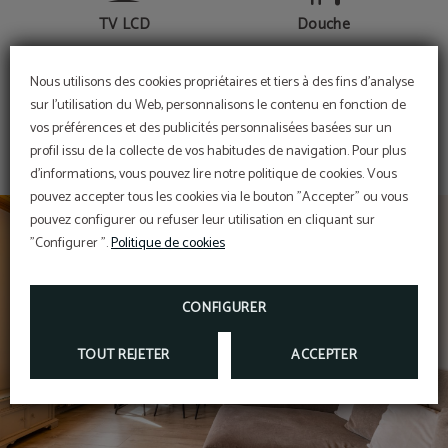
TV LCD
Douche
Nous utilisons des cookies propriétaires et tiers à des fins d'analyse
MONTRER PLUS
sur l'utilisation du Web, personnalisons le contenu en fonction de
Réfrigérateur
Articles de salle de bains
vos préférences et des publicités personnalisées basées sur un
profil issu de la collecte de vos habitudes de navigation. Pour plus
d'informations, vous pouvez lire notre politique de cookies. Vous
pouvez accepter tous les cookies via le bouton "Accepter" ou vous
pouvez configurer ou refuser leur utilisation en cliquant sur
Terrasse
Salle à manger
"Configurer ".
Politique de cookies
CONFIGURER
Jardin
TOUT REJETER
ACCEPTER